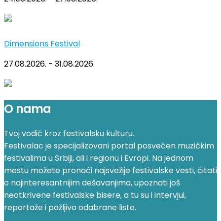
Dimensions Festival
27.08.2026. - 31.08.2026.
O nama
Tvoj vodič kroz festivalsku kulturu.
Festivalac je specijalizovani portal posvećen muzičkim
festivalima u Srbiji, ali i regionu i Evropi. Na jednom
mestu možete pronaći najsvežije festivalske vesti, čitati
o najinteresantnijim dešavanjima, upoznati još
neotkrivene festivalske bisere, a tu su i intervjui,
reportaže i pažljivo odabrane liste.