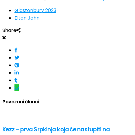
Glastonbury 2023
Elton John
Share
Povezani članci
Kezz – prva Srpkinja koja će nastupiti na