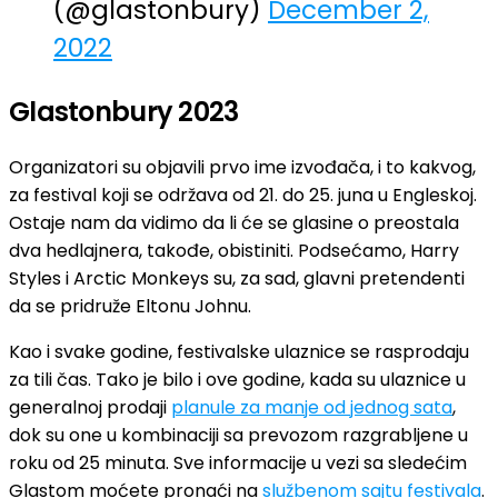
(@glastonbury)
December 2,
2022
Glastonbury 2023
Organizatori su objavili prvo ime izvođača, i to kakvog,
za festival koji se održava od 21. do 25. juna u Engleskoj.
Ostaje nam da vidimo da li će se glasine o preostala
dva hedlajnera, takođe, obistiniti. Podsećamo, Harry
Styles i Arctic Monkeys su, za sad, glavni pretendenti
da se pridruže Eltonu Johnu.
Kao i svake godine, festivalske ulaznice se rasprodaju
za tili čas. Tako je bilo i ove godine, kada su ulaznice u
generalnoj prodaji
planule za manje od jednog sata
,
dok su one u kombinaciji sa prevozom razgrabljene u
roku od 25 minuta. Sve informacije u vezi sa sledećim
Glastom moćete pronaći na
službenom sajtu festivala
.