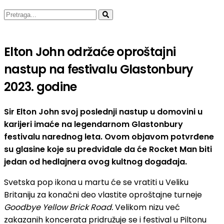
Elton John održaće oproštajni
nastup na festivalu Glastonbury
2023. godine
Sir Elton John svoj poslednji nastup u domovini u
karijeri imaće na legendarnom Glastonbury
festivalu narednog leta. Ovom objavom potvrđene
su glasine koje su predviđale da će Rocket Man biti
jedan od hedlajnera ovog kultnog događaja.
Svetska pop ikona u martu će se vratiti u Veliku
Britaniju za konačni deo vlastite oproštajne turneje
Goodbye Yellow Brick Road.
Velikom nizu već
zakazanih koncerata pridružuje se i festival u Piltonu