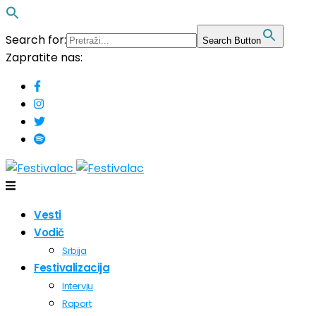
Search for:
Search Button
Zapratite nas:
Vesti
Vodič
Srbija
Festivalizacija
Intervju
Raport