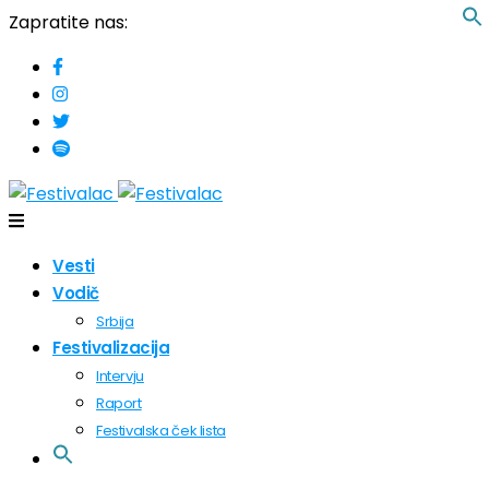
Zapratite nas:
Vesti
Vodič
Srbija
Festivalizacija
Intervju
Raport
Festivalska ček lista