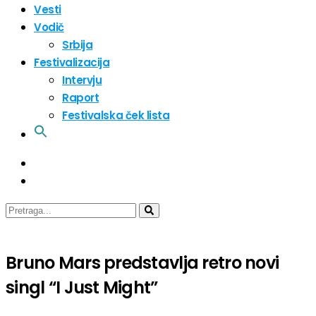
Vesti
Vodič
Srbija
Festivalizacija
Intervju
Raport
Festivalska ček lista
Bruno Mars predstavlja retro novi
singl “I Just Might”