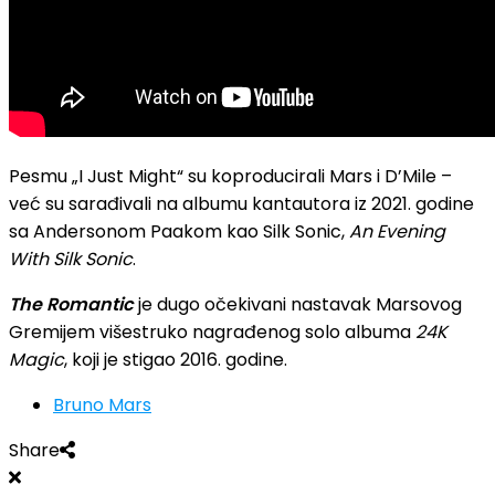
Pesmu „I Just Might“ su koproducirali Mars i D’Mile –
već su sarađivali na albumu kantautora iz 2021. godine
sa Andersonom Paakom kao Silk Sonic,
An Evening
With Silk Sonic
.
The Romantic
je dugo očekivani nastavak Marsovog
Gremijem višestruko nagrađenog solo albuma
24K
Magic
, koji je stigao 2016. godine.
Bruno Mars
Share