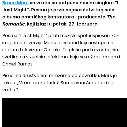
Bruno Mars
se vratio sa potpuno novim singlom “I
Just Might”. Pesma je prva najava četvrtog solo
albuma američkog kantautora i producenta
The
Romantic
, koji izlazi u petak, 27. februara.
Pesmu “I Just Might” prati muzički spot inspirisan 70-
im, gde pet verzija Marsa čini bend koji nastupa na
starom televizoru. On takođe pleše pod raznobojnim
svetlima u vizuelnim efektima, koje su režirali on sam i
Daniel Ramos.
Pišući na društvenim mrežama po povratku, Mars je
rekao: „Vreme je za žurku! Samozvani Aura Lord se
vratio.“