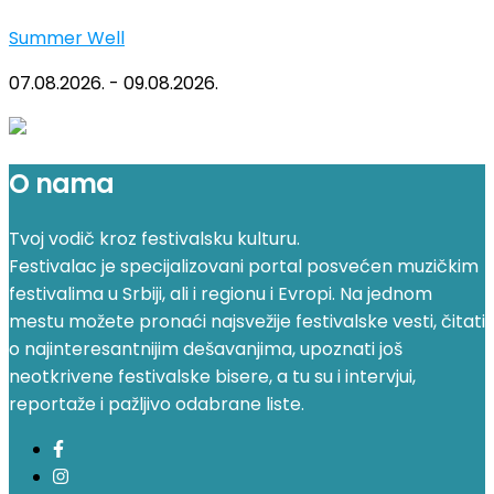
Summer Well
07.08.2026. - 09.08.2026.
O nama
Tvoj vodič kroz festivalsku kulturu.
Festivalac je specijalizovani portal posvećen muzičkim
festivalima u Srbiji, ali i regionu i Evropi. Na jednom
mestu možete pronaći najsvežije festivalske vesti, čitati
o najinteresantnijim dešavanjima, upoznati još
neotkrivene festivalske bisere, a tu su i intervjui,
reportaže i pažljivo odabrane liste.