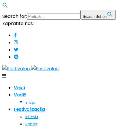
Search for:
Search Button
Zapratite nas:
Vesti
Vodič
Srbija
Festivalizacija
Intervju
Raport