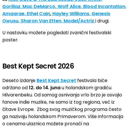
Gorillaz
,
Mac DeMarco, Wolf Alice, Blood Incantation,
Amaarae, Ethel Cain
,
Hayley Williams, Genesis
Owusu, Sharon Van Etten, Model/Actriz
i drugi.
U nastavku možete pogledati zvanični festivalski
poster.
Best Kept Secret 2026
Deseto izdanje
Best Kept Secret
festivala biće
održano od
12. do 14. juna
u holandskom gradiću
Hilvarenbeku. Od samog osnivanja vrlo brzo je osvojio
fanove indie muzike, ne samo iz tog regiona, već iz
čitave Evrope. Zbog svog muzičkog programa često
ga nazivaju holandskom Primaverom. Više informacija
o cenama ulaznica možete pronaći na