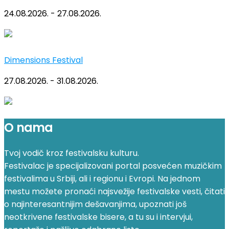
24.08.2026. - 27.08.2026.
Dimensions Festival
27.08.2026. - 31.08.2026.
O nama
Tvoj vodič kroz festivalsku kulturu.
Festivalac je specijalizovani portal posvećen muzičkim
festivalima u Srbiji, ali i regionu i Evropi. Na jednom
mestu možete pronaći najsvežije festivalske vesti, čitati
o najinteresantnijim dešavanjima, upoznati još
neotkrivene festivalske bisere, a tu su i intervjui,