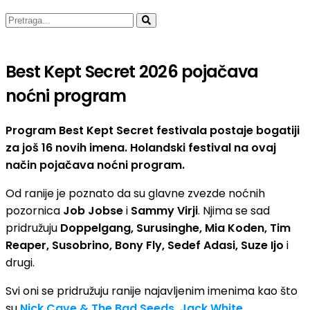
Best Kept Secret 2026 pojačava
noćni program
Program Best Kept Secret festivala postaje bogatiji
za još 16 novih imena. Holandski festival na ovaj
način pojačava noćni program.
Od ranije je poznato da su glavne zvezde noćnih
pozornica
Job Jobse
i
Sammy Virji
. Njima se sad
pridružuju
Doppelgang, Surusinghe, Mia Koden, Tim
Reaper, Susobrino, Bony Fly, Sedef Adasi, Suze Ijo
i
drugi.
Svi oni se pridružuju ranije najavljenim imenima kao što
su
Nick Cave & The Bad Seeds, Jack White,