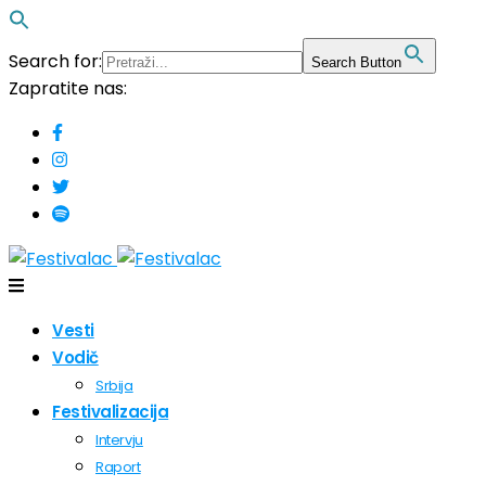
Search for:
Search Button
Zapratite nas:
Vesti
Vodič
Srbija
Festivalizacija
Intervju
Raport