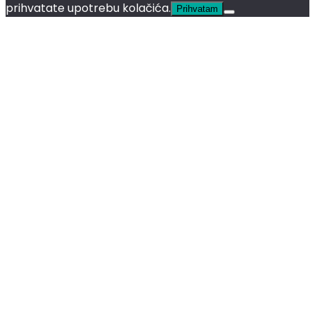
prihvatate upotrebu kolačića.
Prihvatam