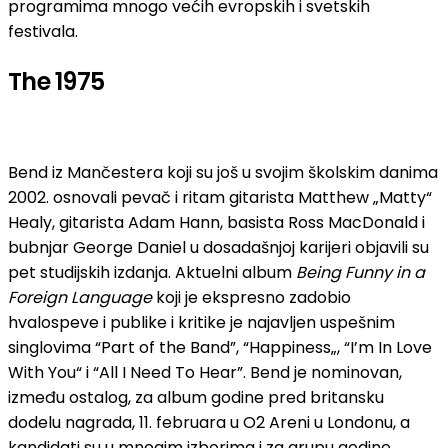
programima mnogo većih evropskih i svetskih
festivala.
The 1975
Bend iz Mančestera koji su još u svojim školskim danima
2002. osnovali pevač i ritam gitarista Matthew „Matty“
Healy, gitarista Adam Hann, basista Ross MacDonald i
bubnjar George Daniel u dosadašnjoj karijeri objavili su
pet studijskih izdanja. Aktuelni album
Being Funny in a
Foreign Language
koji je ekspresno zadobio
hvalospeve i publike i kritike je najavljen uspešnim
singlovima “Part of the Band”, “Happiness„, “I’m In Love
With You“ i “All I Need To Hear”. Bend je nominovan,
između ostalog, za album godine pred britansku
dodelu nagrada, 11. februara u O2 Areni u Londonu, a
kandidati su u mnogim izborima i za grupu godine.