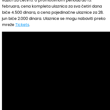
važiti i za četvrti. U promotivnom periodu do 15.
februara, cena kompleta ulaznica za sva četiri dana
biće 4.500 dinara, a cena pojedinačne ulaznice za 28.
jun biće 2.000 dinara. Ulaznice se mogu nabaviti preko
mreže
Tickets
.