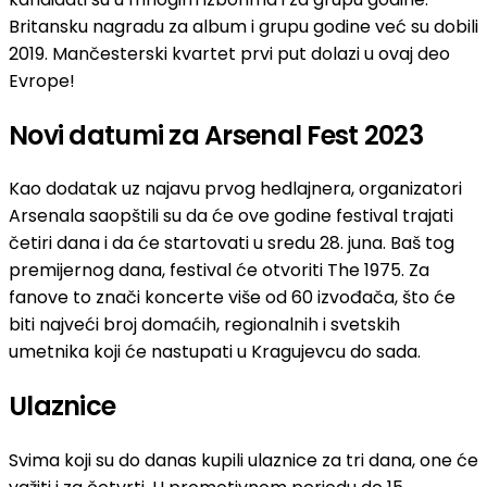
Britansku nagradu za album i grupu godine već su dobili
2019. Mančesterski kvartet prvi put dolazi u ovaj deo
Evrope!
Novi datumi za Arsenal Fest 2023
Kao dodatak uz najavu prvog hedlajnera, organizatori
Arsenala saopštili su da će ove godine festival trajati
četiri dana i da će startovati u sredu 28. juna. Baš tog
premijernog dana, festival će otvoriti The 1975. Za
fanove to znači koncerte više od 60 izvođača, što će
biti najveći broj domaćih, regionalnih i svetskih
umetnika koji će nastupati u Kragujevcu do sada.
Ulaznice
Svima koji su do danas kupili ulaznice za tri dana, one će