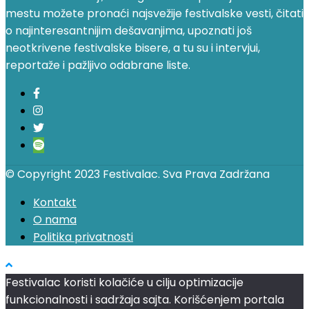
mestu možete pronaći najsvežije festivalske vesti, čitati
o najinteresantnijim dešavanjima, upoznati još
neotkrivene festivalske bisere, a tu su i intervjui,
reportaže i pažljivo odabrane liste.
© Copyright 2023 Festivalac. Sva Prava Zadržana
Kontakt
O nama
Politika privatnosti
Festivalac koristi kolačiće u cilju optimizacije
funkcionalnosti i sadržaja sajta. Korišćenjem portala