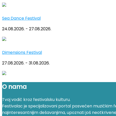
Sea Dance Festival
24.08.2026. - 27.08.2026.
Dimensions Festival
27.08.2026. - 31.08.2026.
O nama
Tvoj vodič kroz festivalsku kulturu.
Festivalac je specijalizovani portal posvećen muzičkim fest
najinteresantnijim dešavanjima, upoznati još neotkrivene fe