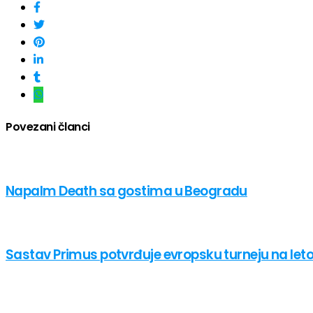
Povezani članci
Napalm Death sa gostima u Beogradu
Sastav Primus potvrđuje evropsku turneju na let