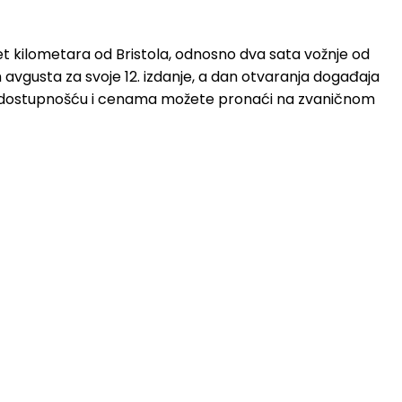
set kilometara od Bristola, odnosno dva sata vožnje od
avgusta za svoje 12. izdanje, a dan otvaranja događaja
 sa dostupnošću i cenama možete pronaći na zvaničnom