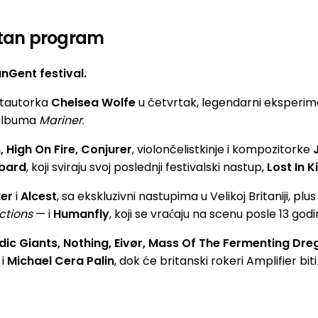
etan program
nGent festival.
ntautorka
Chelsea Wolfe
u četvrtak, legendarni eksperim
u albuma
Mariner
.
 High On Fire, Conjurer
, violončelistkinje i kompozitorke
bard
, koji sviraju svoj poslednji festivalski nastup,
Lost In K
ker
i
Alcest
, sa ekskluzivni nastupima u Velikoj Britaniji, plus
ctions
— i
Humanfly
, koji se vraćaju na scenu posle 13 godi
dic Giants, Nothing, Eivør, Mass Of The Fermenting Dre
i
Michael Cera Palin
, dok će britanski rokeri Amplifier bit