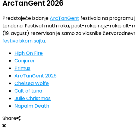
ArcTanGent 2026
Predstojeće izdanje
ArcTanGent
festivala na programu j
Londona. Festival math roka, post-roka, nojz-roka, alt-r
(19. avgust) rezervisan je samo za vlasnike četvorodne
festivalskom sajtu
.
High On Fire
Conjurer
Primus
ArcTanGent 2026
Chelsea Wolfe
Cult of Luna
Julie Christmas
Napalm Death
Share