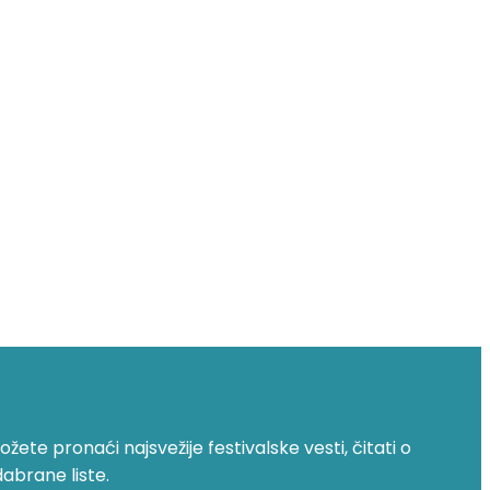
žete pronaći najsvežije festivalske vesti, čitati o
dabrane liste.