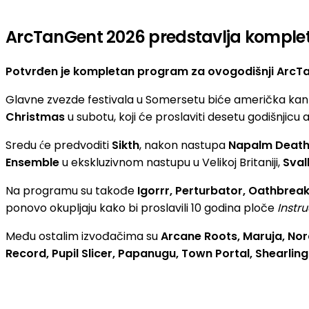
ArcTanGent 2026 predstavlja kompl
Potvrđen je kompletan program za ovogodišnji ArcTa
Glavne zvezde festivala u Somersetu biće američka ka
Christmas
u subotu, koji će proslaviti desetu godišnjic
Sredu će predvoditi
Sikth
, nakon nastupa
Napalm Death,
Ensemble
u ekskluzivnom nastupu u Velikoj Britaniji,
Sval
Na programu su takođe
Igorrr, Perturbator, Oathbrea
ponovo okupljaju kako bi proslavili 10 godina ploče
Instru
Među ostalim izvođačima su
Arcane Roots, Maruja, Nor
Record, Pupil Slicer, Papanugu, Town Portal, Shearling