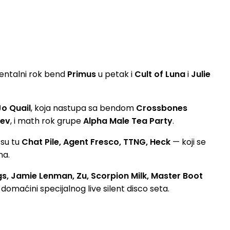
entalni rok bend
Primus
u petak i
Cult of Luna
i
Julie
Jo Quail
, koja nastupa sa bendom
Crossbones
iev
, i math rok grupe
Alpha Male Tea Party
.
 su tu
Chat Pile, Agent Fresco, TTNG, Heck
— koji se
na.
gs, Jamie Lenman, Zu, Scorpion Milk, Master Boot
i domaćini specijalnog live silent disco seta.