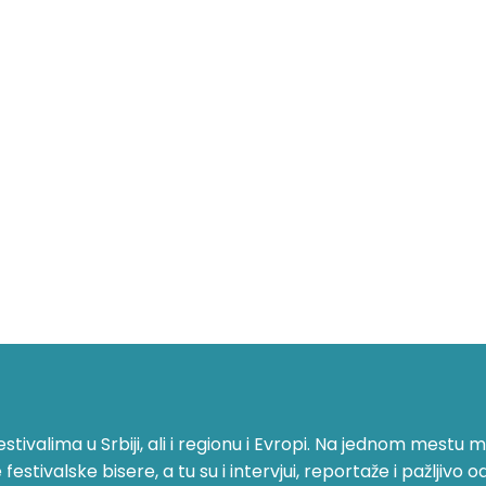
ivalima u Srbiji, ali i regionu i Evropi. Na jednom mestu mo
stivalske bisere, a tu su i intervjui, reportaže i pažljivo o