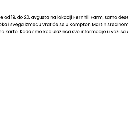
e od 19. do 22. avgusta na lokaciji Fernhill Farm, samo de
oka i svega između vratiće se u Kompton Martin sredinom 
vne karte. Kada smo kod ulaznica sve informacije u vezi