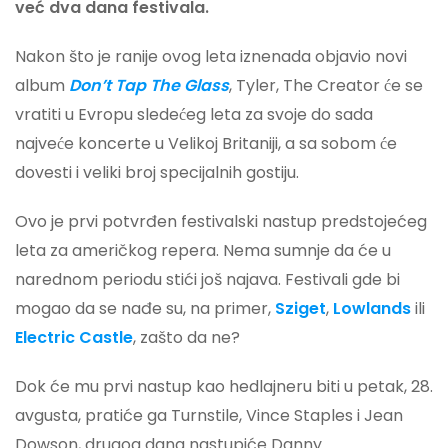
već dva dana festivala.
Nakon što je ranije ovog leta iznenada objavio novi
album
Don’t Tap The Glass
, Tyler, The Creator će se
vratiti u Evropu sledećeg leta za svoje do sada
najveće koncerte u Velikoj Britaniji, a sa sobom će
dovesti i veliki broj specijalnih gostiju.
Ovo je prvi potvrđen festivalski nastup predstojećeg
leta za američkog repera. Nema sumnje da će u
narednom periodu stići još najava. Festivali gde bi
mogao da se nađe su, na primer,
Sziget
,
Lowlands
ili
Electric Castle
, zašto da ne?
Dok će mu prvi nastup kao hedlajneru biti u petak, 28.
avgusta, pratiće ga Turnstile, Vince Staples i Jean
Dowson, drugog dana nastupiće Danny