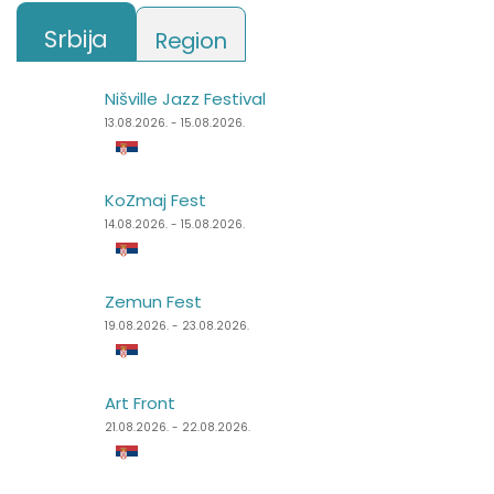
Srbija
Region
Nišville Jazz Festival
Punk Rock Holiday
13.08.2026. - 15.08.2026.
11.08.2026. - 14.08.2026.
KoZmaj Fest
Špancirfest
14.08.2026. - 15.08.2026.
21.08.2026. - 30.08.2026.
Zemun Fest
Sea Dance Festival
19.08.2026. - 23.08.2026.
24.08.2026. - 27.08.2026.
Art Front
Dimensions Festival
21.08.2026. - 22.08.2026.
27.08.2026. - 31.08.2026.