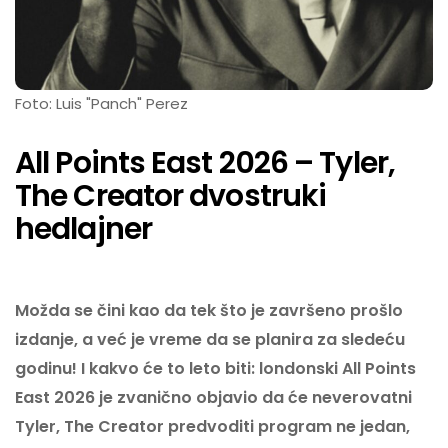
Foto: Luis "Panch" Perez
All Points East 2026 – Tyler,
The Creator dvostruki
hedlajner
Možda se čini kao da tek što je završeno prošlo
izdanje, a već je vreme da se planira za sledeću
godinu! I kakvo će to leto biti: londonski All Points
East 2026 je zvanično objavio da će neverovatni
Tyler, The Creator predvoditi program ne jedan,