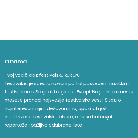
O nama
Tvoj vodič kroz festivalsku kulturu.
Festivalac je specijalizovani portal posvećen muzičkim
festivalima u Srbiji, ali i regionu i Evropi. Na jednom mestu
možete pronaći najsvežije festivalske vesti, čitati o
najinteresantnijim dešavanjima, upoznati još
neotkrivene festivalske bisere, a tu su i intervjui,
reportaže i pažljivo odabrane liste.